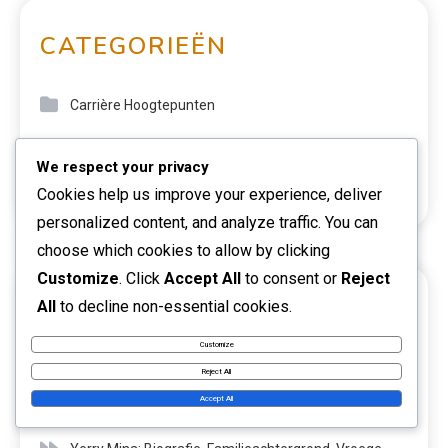
CATEGORIEËN
Carrière Hoogtepunten
Internationale Impact
We respect your privacy
Spelersbiografieën
Cookies help us improve your experience, deliver
personalized content, and analyze traffic. You can
choose which cookies to allow by clicking
Customize
. Click
Accept All
to consent or
Reject
All
to decline non-essential cookies.
RECENTE BERICHTEN
Customize
Radamel Falcao: Kindertijd, Familieachtergrond,
Reject All
Accept All
Vroege invloeden