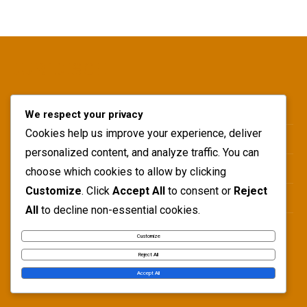
JURIDISCH
Privacybeleid
We respect your privacy
Cookies help us improve your experience, deliver
Gebruikersovereenkomst
personalized content, and analyze traffic. You can
Over
choose which cookies to allow by clicking
Customize
. Click
Accept All
to consent or
Reject
Cookiebeleid
All
to decline non-essential cookies.
Neem contact met ons op
Customize
Reject All
Accept All
RECENTE BERICHTEN