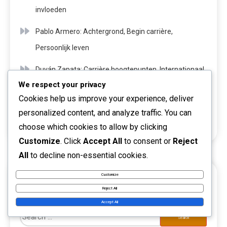
invloeden
Pablo Armero: Achtergrond, Begin carrière,
Persoonlijk leven
Duván Zapata: Carrière hoogtepunten, Internationaal
We respect your privacy
succes, Clubbijdragen
Cookies help us improve your experience, deliver
Juan Pablo Ángel: Carrièremijlpalen, Clubbijdragen,
personalized content, and analyze traffic. You can
Internationale Impact
choose which cookies to allow by clicking
Customize
. Click
Accept All
to consent or
Reject
All
to decline non-essential cookies.
Customize
ZOEKEN
Reject All
Accept All