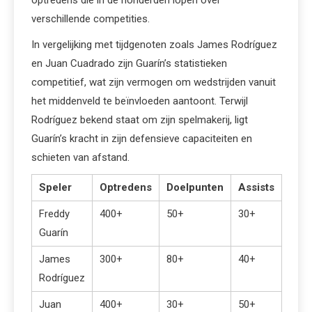
verschillende competities.
In vergelijking met tijdgenoten zoals James Rodríguez
en Juan Cuadrado zijn Guarín’s statistieken
competitief, wat zijn vermogen om wedstrijden vanuit
het middenveld te beïnvloeden aantoont. Terwijl
Rodríguez bekend staat om zijn spelmakerij, ligt
Guarín’s kracht in zijn defensieve capaciteiten en
schieten van afstand.
Speler
Optredens
Doelpunten
Assists
Freddy
400+
50+
30+
Guarín
James
300+
80+
40+
Rodríguez
Juan
400+
30+
50+