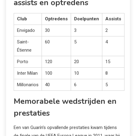
assists en optredens
Club
Optredens
Doelpunten
Assists
Envigado
30
3
2
Saint-
60
5
4
Étienne
Porto
120
20
15
Inter Milan
100
10
8
Millonarios
40
6
5
Memorabele wedstrijden en
prestaties
Een van Guarín’s opvallende prestaties kwam tijdens
de finale van de UEFA Europa League in 2011, waar hij