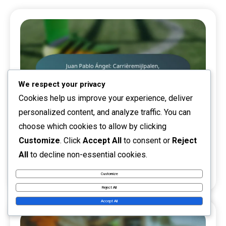
We respect your privacy
Cookies help us improve your experience, deliver
personalized content, and analyze traffic. You can
choose which cookies to allow by clicking
Carrière Hoogtepunten
Customize
. Click
Accept All
to consent or
Reject
All
to decline non-essential cookies.
Juan Pablo Ángel: Carrièremijlpalen,
Clubbijdragen, Internationale Impact
Customize
Reject All
Accept All