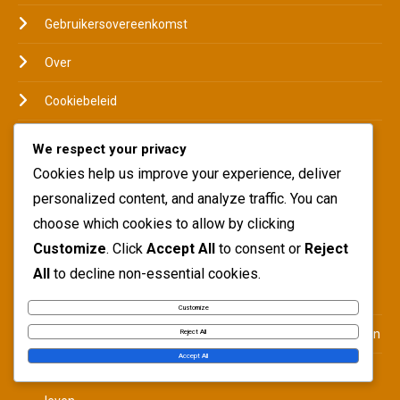
Gebruikersovereenkomst
Over
Cookiebeleid
Neem contact met ons op
We respect your privacy
Cookies help us improve your experience, deliver
personalized content, and analyze traffic. You can
RECENTE BERICHTEN
choose which cookies to allow by clicking
Customize
. Click
Accept All
to consent or
Reject
Radamel Falcao: Kindertijd, Familieachtergrond, Vroege
All
to decline non-essential cookies.
invloeden
Customize
Yerry Mina: Biografie, Familieachtergrond, Vroege invloeden
Reject All
Accept All
Pablo Armero: Achtergrond, Begin carrière, Persoonlijk